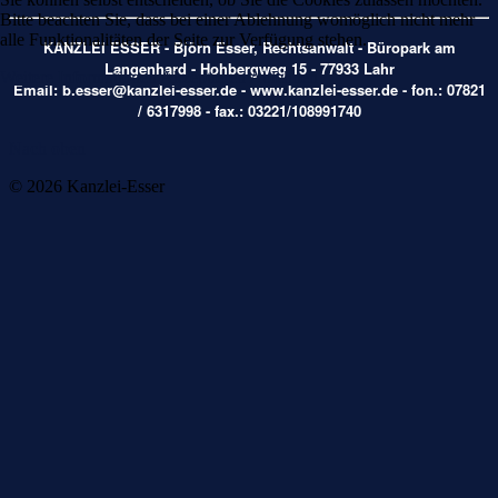
Bitte beachten Sie, dass bei einer Ablehnung womöglich nicht mehr
alle Funktionalitäten der Seite zur Verfügung stehen.
KANZLEI ESSER - Björn Esser, Rechtsanwalt - Büropark am
Langenhard - Hohbergweg 15 - 77933 Lahr
Weitere Informationen
Akzeptieren
Ablehnen
Email:
b.esser@kanzlei-esser.de
- www.kanzlei-esser.de - fon.: 07821
/ 6317998 - fax.: 03221/108991740
Nach oben
© 2026 Kanzlei-Esser