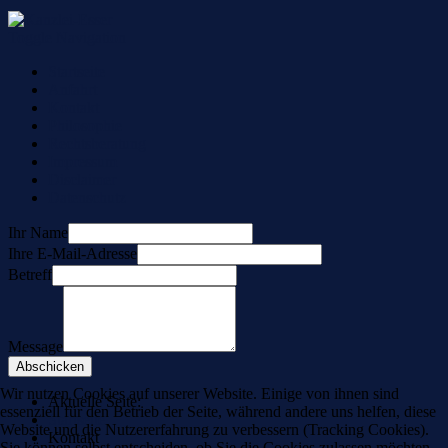
Toggle Navigation
Startseite
Anfahrt
Kontakt
Philosophie
Rechtsberatung
Impressum
Disclaimer
Datenschutz
Ihr Name
Ihre E-Mail-Adresse
Betreff
Message
Wir nutzen Cookies auf unserer Website. Einige von ihnen sind
Aktuelle Seite:
essenziell für den Betrieb der Seite, während andere uns helfen, diese
Startseite
Website und die Nutzererfahrung zu verbessern (Tracking Cookies).
Kontakt
Sie können selbst entscheiden, ob Sie die Cookies zulassen möchten.