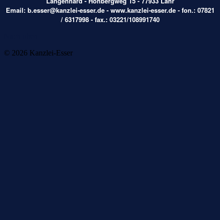
Langenhard - Hohbergweg 15 - 77933 Lahr
Email:
b.esser@kanzlei-esser.de
- www.kanzlei-esser.de - fon.: 07821
/ 6317998 - fax.: 03221/108991740
Nach oben
© 2026 Kanzlei-Esser