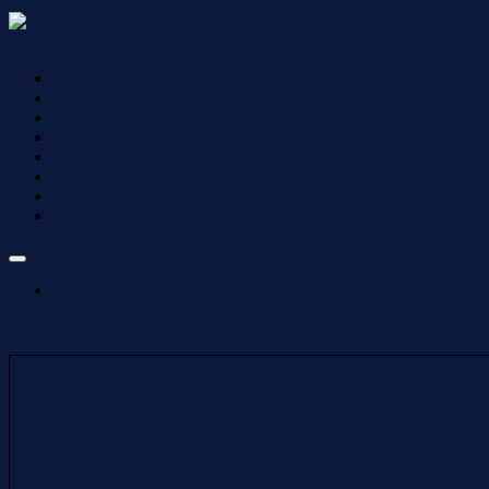
Toggle Navigation
Startseite
Anfahrt
Kontakt
Philosophie
Rechtsberatung
Impressum
Disclaimer
Datenschutz
Drucken